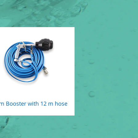
m Booster with 12 m hose
Price
$0.00