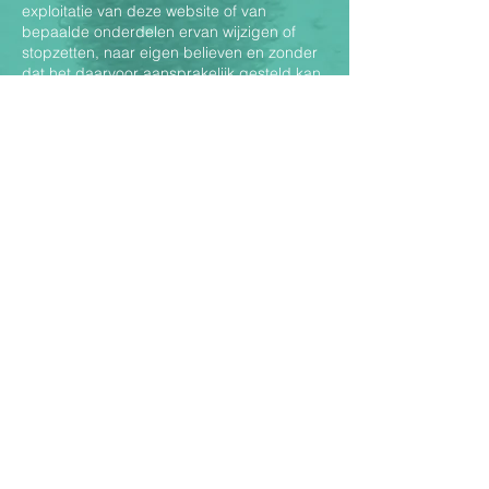
exploitatie van deze website of van
bepaalde onderdelen ervan wijzigen of
stopzetten, naar eigen believen en zonder
dat het daarvoor aansprakelijk gesteld kan
worden. De Witte NV aanvaardt geen
enkele aansprakelijkheid wat betreft het
bijwerken van de website.
Elke klacht of vordering die verband houdt
met de website of het gebruik ervan wordt
geregeld en uitgelegd in overeenstemming
met de Belgische wetgeving, met
uitzondering van elk principe inzake
wetsconflicten.
In geval van betwisting, zijn uitsluitend de
rechtbanken of de vrederechter territoriaal
bevoegd van de plaats waar de verkoper
zijn uitbatingszetel, hoofdzetel of
woonplaats heeft.