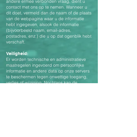
andere ermee verbonden vraag, dient u
contact met ons op te nemen. Wanneer u
dit doet, vermeld dan de naam of de plaats
van de webpagina waar u de informatie
hebt ingegeven, alsook de informatie
(bijvoorbeeld naam, email-adres,
postadres, enz.) die u op dat ogenblik hebt
verschaft.
Veiligheid:
Er worden technische en administratieve
maatregelen ingevoerd om persoonlijke
informatie en andere data op onze servers
te beschermen tegen onwettige toegang,
verlies of wijziging. Nochtans kan de
veiligheid van een server of een
overbrenging via het internet niet voor
honderd procent worden gewaarborgd.
Daarom gebeurt elke mededeling op uw
eigen risico.
Uw rechten en informatie om met ons
contact op te nemen
Als een van uw persoonlijke gegevens