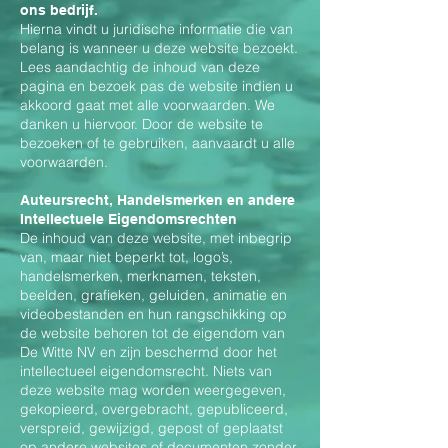
ons bedrijf.
Hierna vindt u juridische informatie die van
belang is wanneer u deze website bezoekt.
Lees aandachtig de inhoud van deze
pagina en bezoek pas de website indien u
akkoord gaat met alle voorwaarden. We
danken u hiervoor. Door de website te
bezoeken of te gebruiken, aanvaardt u alle
voorwaarden.
Auteursrecht, Handelsmerken en andere
Intellectuele Eigendomsrechten
De inhoud van deze website, met inbegrip
van, maar niet beperkt tot, logo’s,
handelsmerken, merknamen, teksten,
beelden, grafieken, geluiden, animatie en
videobestanden en hun rangschikking op
de website behoren tot de eigendom van
De Witte NV en zijn beschermd door het
intellectueel eigendomsrecht. Niets van
deze website mag worden weergegeven,
gekopieerd, overgebracht, gepubliceerd,
verspreid, gewijzigd, gepost of geplaatst
op andere websites of documenten zonder